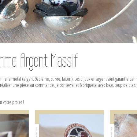
mme Argent Massif
onne le métal (argent 925ième, cuivre, laiton). Les bijoux en argent sont garantie par
e réaliser une pièce sur commande. Je concevrai et fabriquerai avec beaucoup de plaisir
 votre projet !
t 925ème
Bague argent réglable
Bague a
foré et
arabesque chambre à
ajusta
ir – 70€
air et pierre fine – 75
chambre 
€
fi