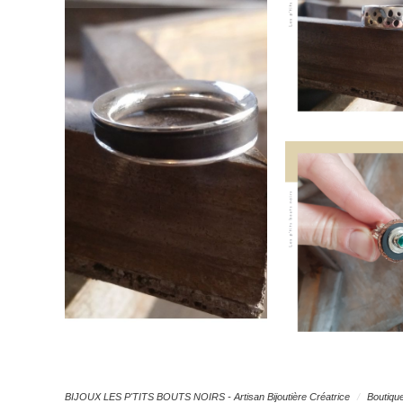
Bague argen
cuivre, cham
et pierre fin
– 75
BIJOUX LES P'TITS BOUTS NOIRS - Artisan Bijoutière Créatrice
Boutique