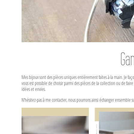
Ga
Mes bijoux sont des pièces uniques entièrement faites à la main. Je faç
vous est possible de choisir parmi des pièces de la collection ou de fair
idées et envies.
N’hésitez-pas à me contacter, nous pourrons ainsi échanger ensemble sur
Bague anneau
Bague argen
retroussé en argent
anneau per
925ème et chambre à
chambre à a
air – 70 €