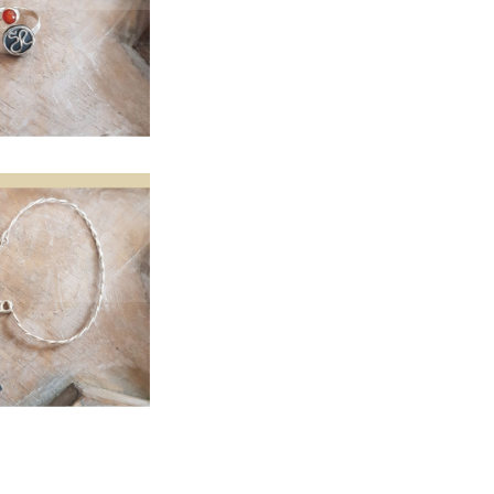
et demi-jonc
 torsadé en
t 925ème et
 en chambre à
r – 60€