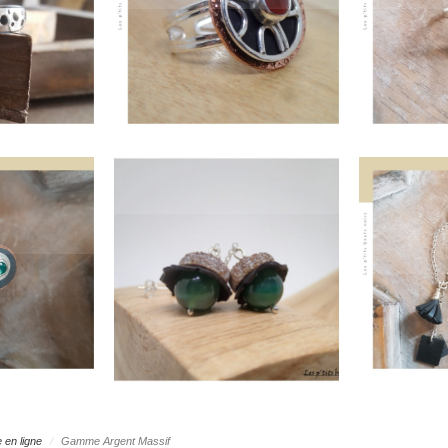
t 925ème,
Ag_BO_eucaly
Bracel
bre à air
VENDUES
pompon
e réglable
argen
€
pendants
ai
 en ligne
Gamme Argent Massif