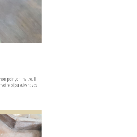
 mon poinçon maitre. Il
 votre bijou suivant vos
rgent 925ème
ble arabesque
à air et pierre
ne – 76€