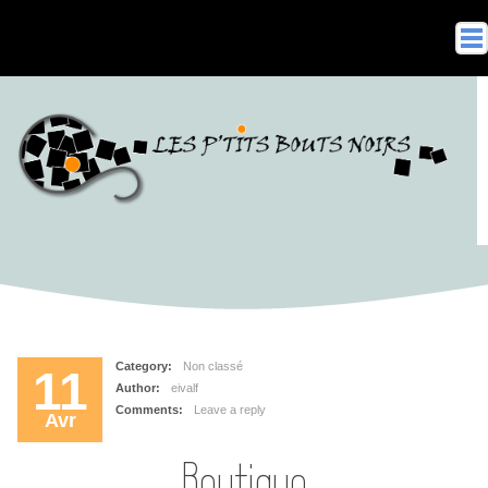
Accueil
Boutique
Gamme Argent Massif
Gamme Fantaisie
Boucles d’oreilles
Bagues
Colliers
Bracelets
Collections
Category:
Non classé
11
Points de vente
Author:
eivalf
Sur Mesure
Comments:
Leave a reply
Avr
Ateliers thématiques
Boutique
Contactez-moi !