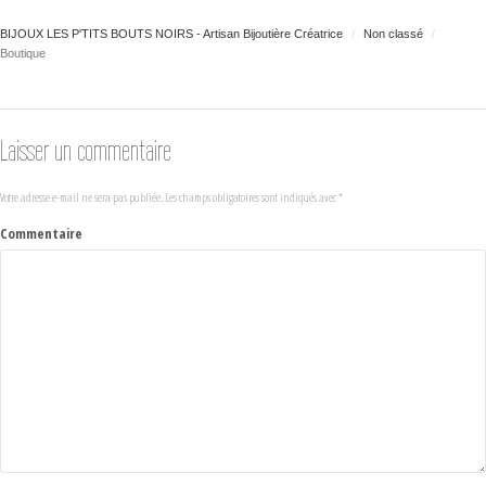
BIJOUX LES P'TITS BOUTS NOIRS - Artisan Bijoutière Créatrice
Non classé
Boutique
Laisser un commentaire
Votre adresse e-mail ne sera pas publiée.
Les champs obligatoires sont indiqués avec
*
Commentaire