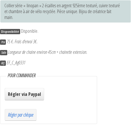
Collier série « linopan » 2 écailles en argent 925ème texturé, cuivre texturé
et chambre à air de vélo recyclée. Pièce unique. Bijou de créatrice fait
main.
Disponible.
Disponibilité
75 €.
Frais d’envoi 3€.
Prix
Longueur de chaine environ 45cm + chainette extension
.
Taille
EF_C_Ag0331
Rèf.
POUR COMMANDER
Régler par chèque