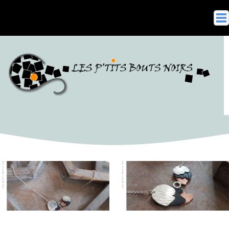
Accueil
Boutique
Gamme Argent Massif
Gamme Fantaisie
Boucles d’oreilles
Bagues
Colliers
Bracelets
Collections
Points de vente
Sur Mesure
Ateliers thématiques
Contactez-moi !