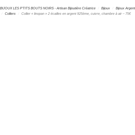
BIJOUX LES P'TITS BOUTS NOIRS - Artisan Bijoutière Créatrice
Bijoux
Bijoux Argent
Colliers
Collier « linopan » 2 écailles en argent 925ème, cuivre, chambre à air – 75€